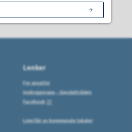
Lenker
For ansatte
Innbyggerapp - Gjesdaltråden
Facebook
Leie/lån av kommunale lokaler