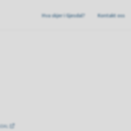
sdal
Hva skjer i Gjesdal?
Kontakt oss
mmune
ESDAL