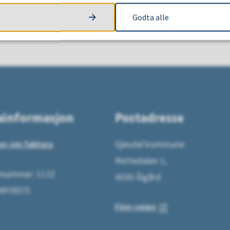
Godta alle
ainformasjon
Postadresse
on om faktura
Gjesdal kommune
Rettedalen 1,
ummer: 1122
4330 Ålgård
64978573
Finn veien