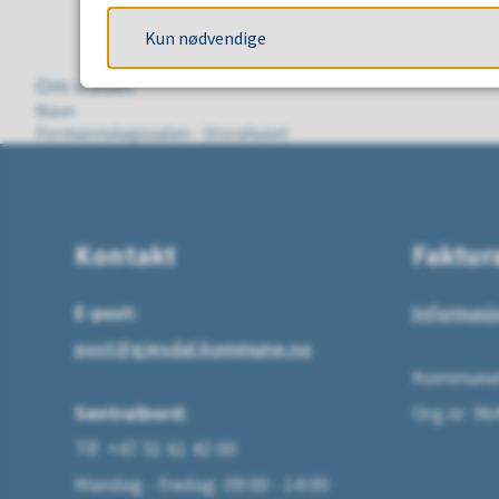
Ålgård
Kontakt
Kun nødvendige
Trine Dalsegg
Om stedet
Navn
Formannskapssalen - Storahuset
Kontakt
Faktur
E-post:
Informasj
post@gjesdal.kommune.no
Kommunen
Sentralbord:
Org.nr: 9
Tlf. +47 51 61 42 00
Mandag - fredag: 09:00 - 14:00