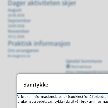
Dager aktiviteten skjer
August
20.08.2026
September
24.09.2026
November
19.11.2026
Praktisk informasjon
Om arrangøren
Arrangeres av
Gjesdal kommune
Nettadresse
http://www.gjesdal.kom
Telefon
Vis telefonnummer
Samtykke
E-post
Vis e-post
Vi bruker informasjonskapsler (cookies) for å forbedre 
Adresse
bruke nettstedet, samtykker du til vår bruk av informa
Rettedalen 1
4330