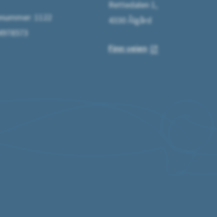
Rettedalen 1,
ummer: 1122
4330 Ålgård
64978573
Finn veien