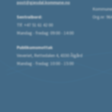
post@gjesdal.kommune.no
Kommunen
Sentralbord:
Org.nr: 9
Tlf. +47 51 61 42 00
Mandag - fredag: 09:00 - 14:00
Publikumsmottak
Veveriet, Rettedalen 4, 4330 Ålgård
Mandag - fredag: 10:00 - 15:00