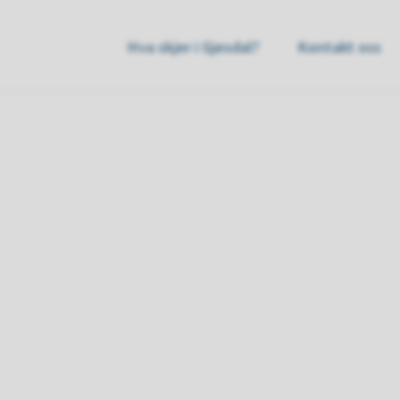
sdal
Hva skjer i Gjesdal?
Kontakt oss
mmune