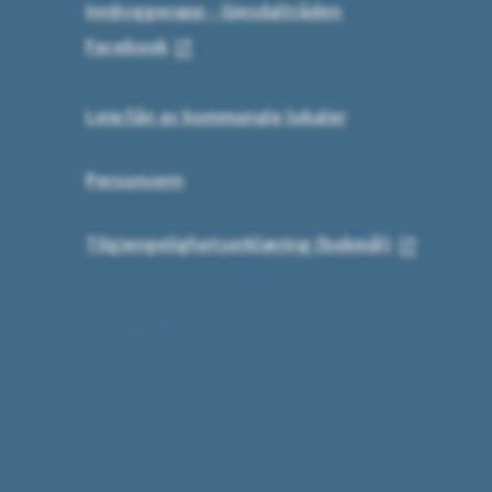
Innbyggerapp - Gjesdaltråden
Facebook
Leie/lån av kommunale lokaler
Personvern
Tilgjengelighetserklæring (bokmål)