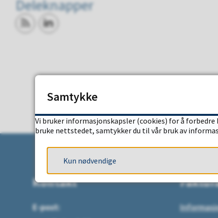
Deleknapper
Abonner på RSS
Del på LinkedIn
Samtykke
Vi bruker informasjonskapsler (cookies) for å forbedre 
bruke nettstedet, samtykker du til vår bruk av informa
Kun nødvendige
Kontakt
Faktur
E-post:
Informasj