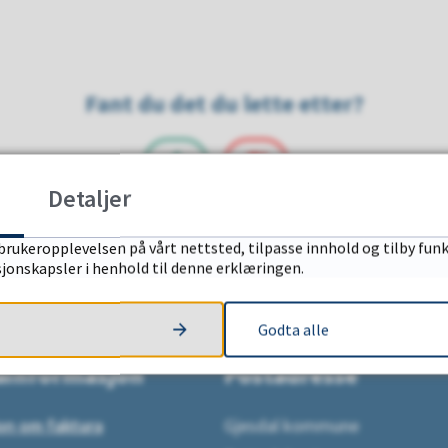
Fant du det du lette etter?
Detaljer
JA
NEI
brukeropplevelsen på vårt nettsted, tilpasse innhold og tilby funk
sjonskapsler i henhold til denne erklæringen.
Godta alle
ainformasjon
Postadresse
on om faktura
Gjesdal kommune