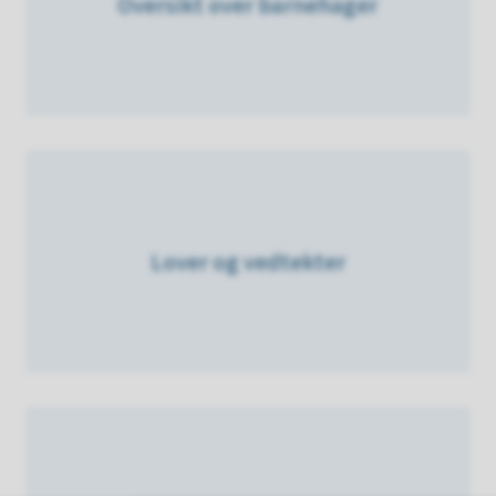
Oversikt over barnehager
Lover og vedtekter