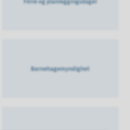
Ferie og planleggingsdager
Barnehagemyndighet