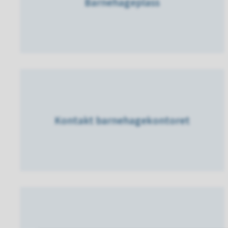
Barnehageplass
Kontakt barnehagekontoret