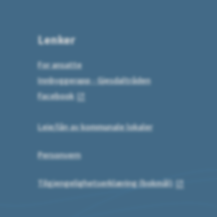
Lenker
For ansatte
Innbyggerapp - Gjesdaltråden
Facebook
Leie/lån av kommunale lokaler
Personvern
Tilgjengelighetserklæring (bokmål)