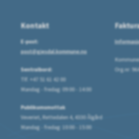
Kontakt
Faktur
E-post:
Informasj
post@gjesdal.kommune.no
Kommunen
Sentralbord:
Org.nr: 9
Tlf. +47 51 61 42 00
Mandag - fredag: 09:00 - 14:00
Publikumsmottak
Veveriet, Rettedalen 4, 4330 Ålgård
Mandag - fredag: 10:00 - 15:00