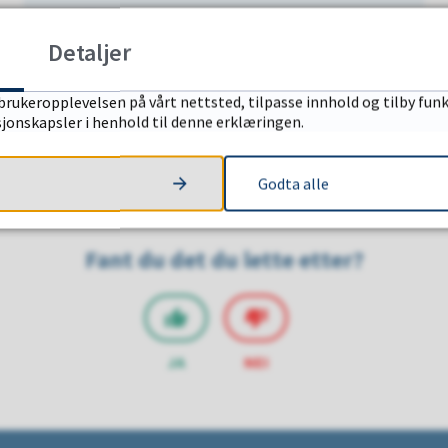
Trygt og godt barnehagemiljø
Detaljer
brukeropplevelsen på vårt nettsted, tilpasse innhold og tilby funk
sjonskapsler i henhold til denne erklæringen.
Godta alle
Fant du det du lette etter?
JA
NEI