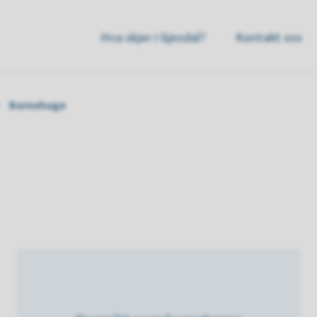
sdal
Hva skjer i Gjesdal?
Kontakt oss
mmune
Barnehage