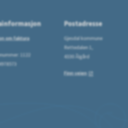
ainformasjon
Postadresse
on om faktura
Gjesdal kommune
Rettedalen 1,
ummer: 1122
4330 Ålgård
64978573
Finn veien