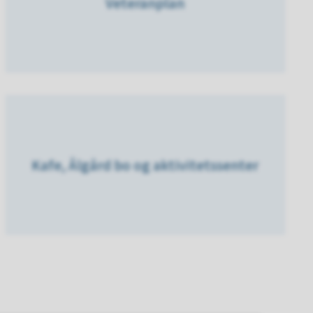
Veteranplan
Kafe, Ålgård bo og aktivitetssenter