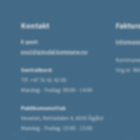
Kontakt
Faktur
E-post:
Informasj
post@gjesdal.kommune.no
Kommunen
Sentralbord:
Org.nr: 9
Tlf. +47 51 61 42 00
Mandag - fredag: 09:00 - 14:00
Publikumsmottak
Veveriet, Rettedalen 4, 4330 Ålgård
Mandag - fredag: 10:00 - 15:00