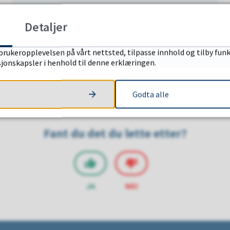
New in Gjesdal
Detaljer
brukeropplevelsen på vårt nettsted, tilpasse innhold og tilby funk
sjonskapsler i henhold til denne erklæringen.
Godta alle
Fant du det du lette etter?
JA
NEI