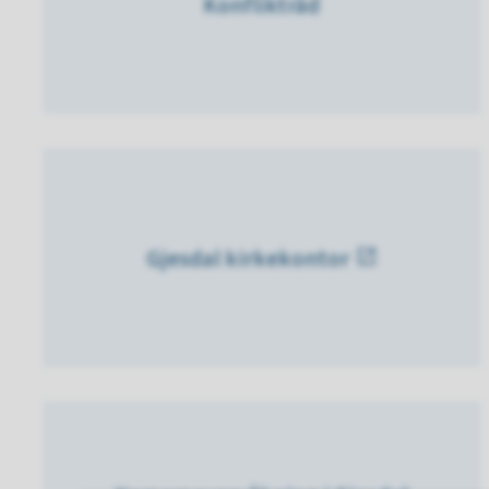
Konfliktråd
Gjesdal kirkekontor