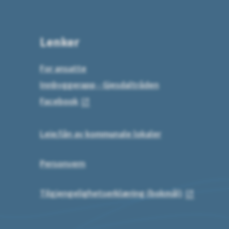
Lenker
For ansatte
Innbyggerapp - Gjesdaltråden
Facebook
Leie/lån av kommunale lokaler
Personvern
Tilgjengelighetserklæring (bokmål)