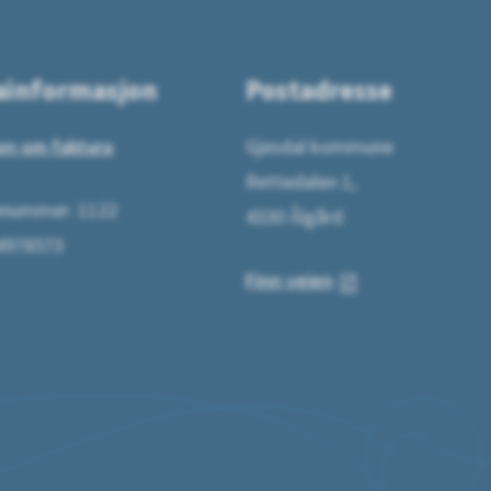
ainformasjon
Postadresse
on om faktura
Gjesdal kommune
Rettedalen 1,
ummer: 1122
4330 Ålgård
64978573
Finn veien