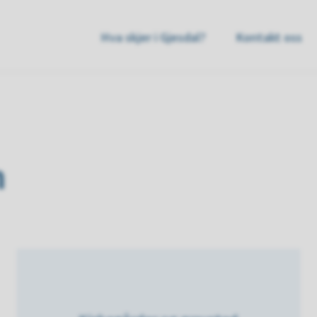
sdal
Hva skjer i Gjesdal?
Kontakt oss
mmune
n