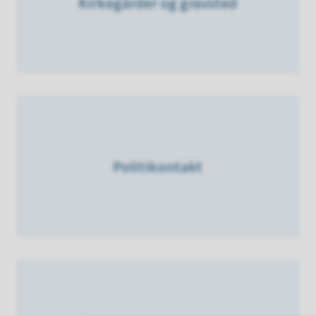
Kirkegårder og gravsted
Politikontakt