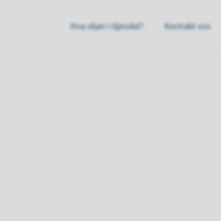
sdal
Hva skjer i Gjesdal?
Kontakt oss
mmune