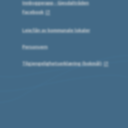
Innbyggerapp - Gjesdaltråden
Facebook
Leie/lån av kommunale lokaler
Personvern
Tilgjengelighetserklæring (bokmål)