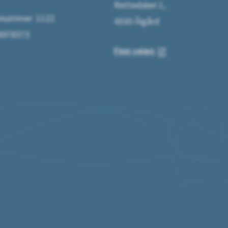
Rettedalen 1,
ummer: 1122
4330 Ålgård
64978573
Finn veien