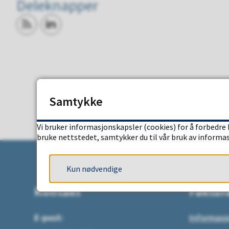
Deleknapper
Abonner på RSS
Del på LinkedIn
Samtykke
Vi bruker informasjonskapsler (cookies) for å forbedre 
bruke nettstedet, samtykker du til vår bruk av informa
Kun nødvendige
Kontakt
Faktur
E-post:
Informasj