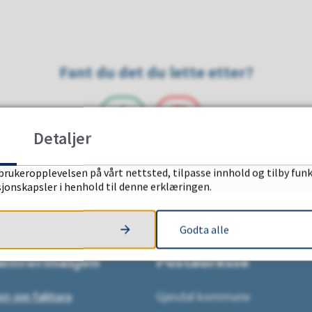
Fant du det du lette etter?
Detaljer
JA
NEI
brukeropplevelsen på vårt nettsted, tilpasse innhold og tilby funk
sjonskapsler i henhold til denne erklæringen.
Godta alle
ainformasjon
Postadresse
on om faktura
Gjesdal kommune