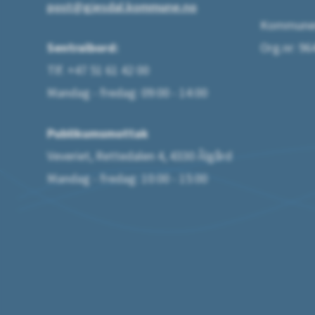
post@gjesdal.kommune.no
Kommunen
Sentralbord:
Org.nr: 9
Tlf. +47 51 61 42 00
Mandag - fredag: 09:00 - 14:00
Publikumsmottak
Veveriet, Rettedalen 4, 4330 Ålgård
Mandag - fredag: 10:00 - 15:00