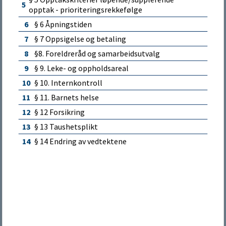
Tlf. +47 51 61 42 00
5
opptak - prioriteringsrekkefølge
n
Mandag - fredag: 09:00 - 14:00
6
§ 6 Åpningstiden
e
7
§ 7 Oppsigelse og betaling
Publikumsmottak
8
§8. Foreldreråd og samarbeidsutvalg
Veveriet, Rettedalen 4, 4330 Ålgård
9
§ 9. Leke- og oppholdsareal
Mandag - fredag: 10:00 - 15:00
10
§ 10. Internkontroll
11
§ 11. Barnets helse
12
§ 12 Forsikring
13
§ 13 Taushetsplikt
Fakturainformasjon
14
§ 14 Endring av vedtektene
Informasjon om faktura
Samtykke
Detaljer
Om
Vi bruker informasjonskapsler (cookies) for å forbedre
Kommunenummer: 1122
brukeropplevelsen på vårt nettsted, tilpasse innhold og
tilby funksjoner samt analysere trafikken vår. Ved å fortsette
Org.nr: 964978573
å bruke nettstedet, samtykker du til vår bruk av
informasjonskapsler i henhold til denne erklæringen.