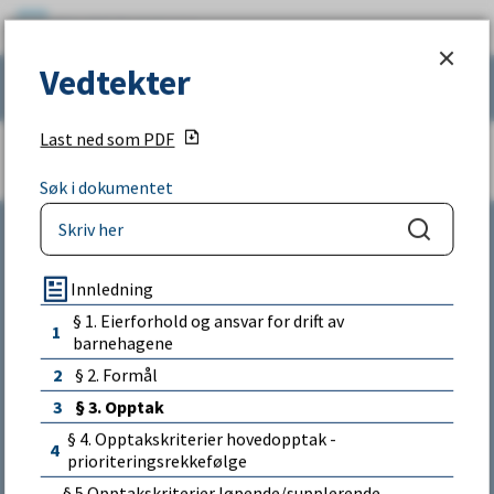
G
Vedtekter
j
Vedtekter
Vis
meny
Søk
e
Last ned som PDF
s
Du
Vedtekter
Søk i dokumentet
d
er
a
Søk
l
her:
Innledning
Kontakt
k
§ 1. Eierforhold og ansvar for drift av
1
barnehagene
o
E-post:
2
§ 2. Formål
m
post@gjesdal.kommune.no
3
§ 3. Opptak
§ 4. Opptakskriterier hovedopptak -
m
4
prioriteringsrekkefølge
Sentralbord:
u
§ 5 Opptakskriterier løpende/supplerende