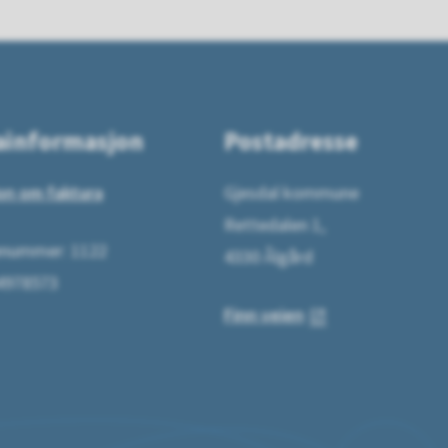
ainformasjon
Postadresse
on om faktura
Gjesdal kommune
Rettedalen 1,
ummer: 1122
4330 Ålgård
64978573
Finn veien