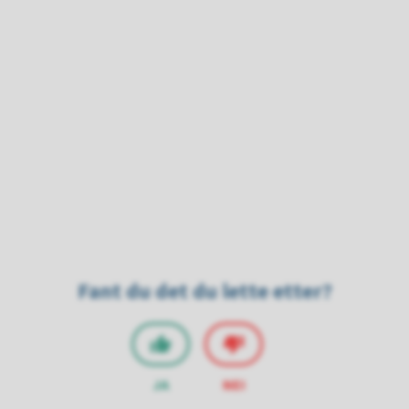
Fant du det du lette etter?
JA
NEI