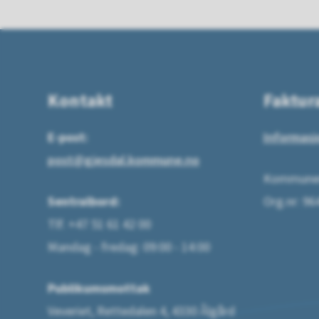
Kontakt
Faktur
E-post:
Informasj
post@gjesdal.kommune.no
Kommunen
Sentralbord:
Org.nr: 9
Tlf. +47 51 61 42 00
Mandag - fredag: 09:00 - 14:00
Publikumsmottak
Veveriet, Rettedalen 4, 4330 Ålgård