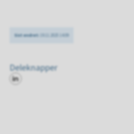
Sist endret
19.11.2025 14.09
Deleknapper
Del på LinkedIn