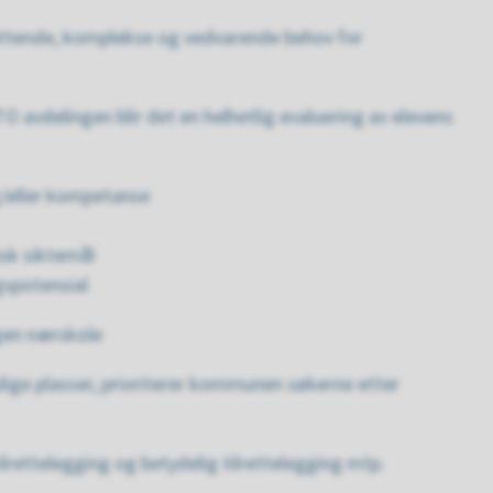
attende, komplekse og vedvarende behov for
O avdelingen blir det en helhetlig evaluering av elevens
og/eller kompetanse
sk siktemål
ngspotensial
egen nærskole
dige plasser, prioriterer kommunen søkerne etter
ilrettelegging og betydelig tilrettelegging mtp.