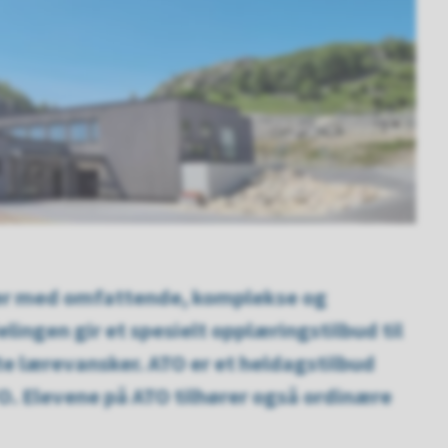
ever med omfattende, komplekse og
ingen gir et spesielt opplæringstilbud til
 lærevansker. ATO er et heldagstilbud
. Elevene på ATO tilhører også ordinære