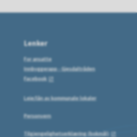
Lenker
For ansatte
Innbyggerapp - Gjesdaltråden
Facebook
Leie/lån av kommunale lokaler
Personvern
Tilgjengelighetserklæring (bokmål)