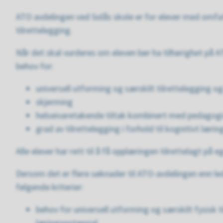
ATO avdelingen ved Solås skole er for elever med omf
tilrettelegging.
Når det skal vurderes om eleven bør ha tilhørighet på AT
behov for:
universell utforming og særskilt tilrettelegging 
skjerming
helseivaretakende tiltak kombinert med pedagogi
grad av tilrettelegging i forhold til kognitivt læri
Alle elever har rett til å få opplæringen tilrettelagt på 
Dersom det er flere søknader til ATO-avdelingen enn le
følgende kriterier:
behov for universell utforming og særskilt fysisk t
læringspotensial