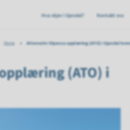
sdal
Hva skjer i Gjesdal?
Kontakt oss
mmune
Skole
Alternativ tilpassa opplæring (ATO) i Gjesdal k
 opplæring (ATO) i