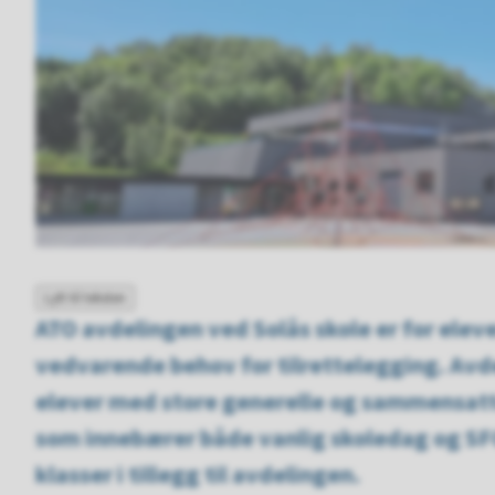
Lytt til teksten
ATO avdelingen ved Solås skole er for el
vedvarende behov for tilrettelegging. Avdel
elever med store generelle og sammensatte
som innebærer både vanlig skoledag og SFO
klasser i tillegg til avdelingen.