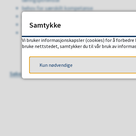
behov for særskilt kompetanse
elevenes rett til å gå på nærskolen
Samtykke
sosial og/eller geografisk tilhørighet
søsken på samme skole
Vi bruker informasjonskapsler (cookies) for å forbedre 
bruke nettstedet, samtykker du til vår bruk av informa
Kun nødvendige
Søke om plass på ATO