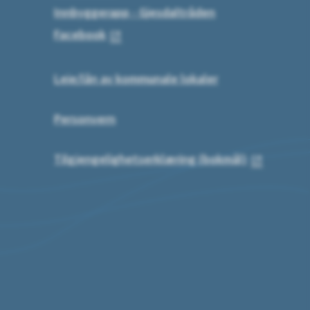
Innbyggerapp - Gjesdaltråden
Facebook
Leie/lån av kommunale lokaler
Personvern
Tilgjengelighetserklæring (bokmål)