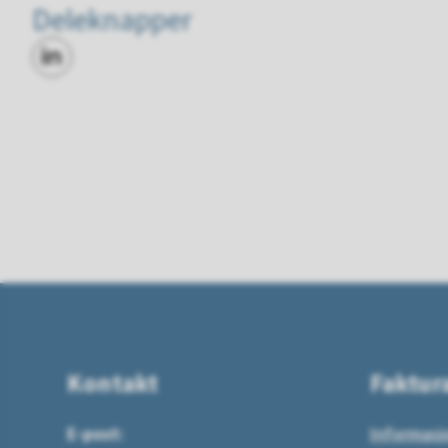
Deleknapper
Del på LinkedIn
Kontakt
Faktur
E-post:
Informasj