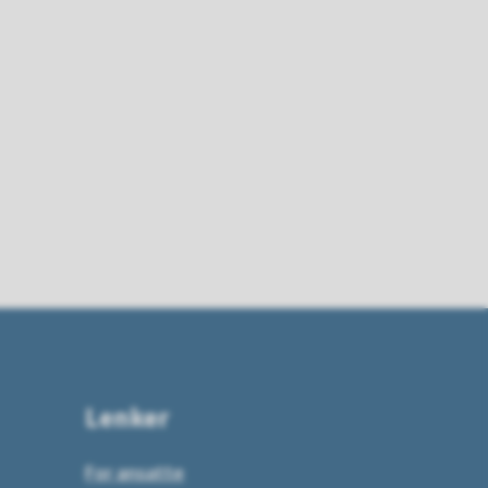
Lenker
For ansatte