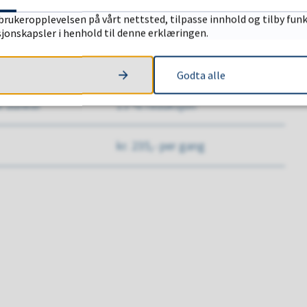
2 glass/metall
kr. 10 200,- pr. år
brukeropplevelsen på vårt nettsted, tilpasse innhold og tilby funk
sjonskapsler i henhold til denne erklæringen.
une/ 6
kr. 28 000,- pr. år
Godta alle
e dunker
15 % reduksjon
kr. 235,- per gang