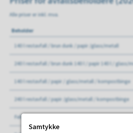
Priser for avfallsbeholdere (202
Alle priser er inkl. mva.
Beholder
140 l restavfall / brun dunk / papir /glass/metall
240 l restavfall / brun dunk 140 l / papir 140 l / glass/m
140 l restavfall / papir / glass/metall / kompostbinge
240 l restavfall / papir /glass/metall / kompostbinge
Fellesløsning F1 m/140 l restavfall/ brun dunk/ papir/ 
Samtykke