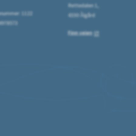
Rettedalen 1,
ummer: 1122
4330 Ålgård
64978573
Finn veien