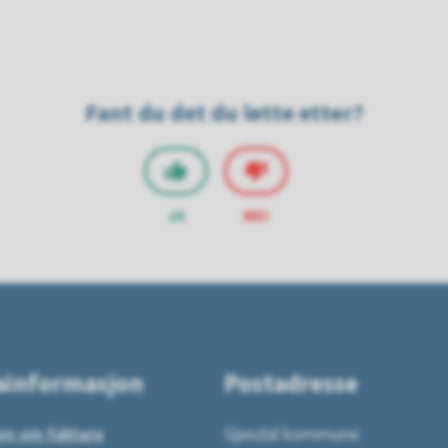
Fant du det du lette etter?
JA
NEI
ainformasjon
Postadresse
on om faktura
Gjesdal kommune