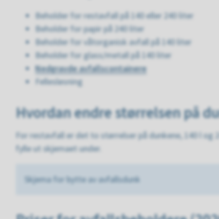
Beholder for restavfall på 140 eller 240 liter
Beholder for papir på 240 liter
Beholder for våtorganisk avfall på 140 liter
Beholder for glass/metall på 140 liter
Nedgravde avfallscontainere
Fellesløsning
Hvordan endre størrelsen på d
For restavfall er det to størrelser på dunkene, 140 l og
fylle ut skjemaet under.
Skjema for bytte av avfallsdunk