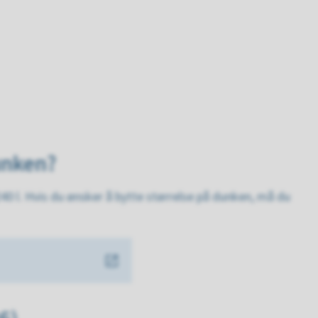
unken?
 240 l. Hvis du ønsker å bytte størrelse på dunken, må du