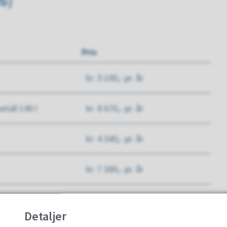
6)
Pris
kr. 5 100,- pr. år
etall 140 l
kr. 8 670,- pr. år
kr. 4 340,- pr. år
kr. 7 380,- pr. år
glass/metall
kr. 5 100,- pr. år
Detaljer