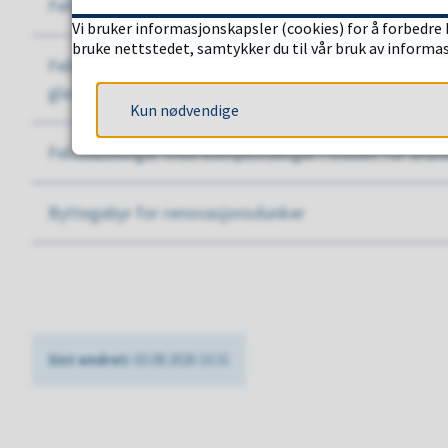
Fellesløsning F3 m/240 l restavfall/ 2 brune/ 2 papir/ 
Vi bruker informasjonskapsler (cookies) for å forbedre 
bruke nettstedet, samtykker du til vår bruk av informa
Fellesløsning F5 m/660 l restavfall, 2 x 660 l papir/6 br
glass/metall
Kun nødvendige
Fellesløsninger med kompostbinger i stedet for brun
Byttegebyr for renovasjonsdunker
Sist endret
03.08.2026 10.31