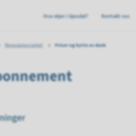
sdal
Hva skjer i Gjesdal?
Kontakt oss
mmune
Renovasjon/avfall
Priser og bytte av dunk
 abonnement
ninger