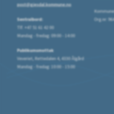
post@gjesdal.kommune.no
Kommunen
Sentralbord:
Org.nr: 9
Tlf. +47 51 61 42 00
Mandag - fredag: 09:00 - 14:00
Publikumsmottak
Veveriet, Rettedalen 4, 4330 Ålgård
Mandag - fredag: 10:00 - 15:00