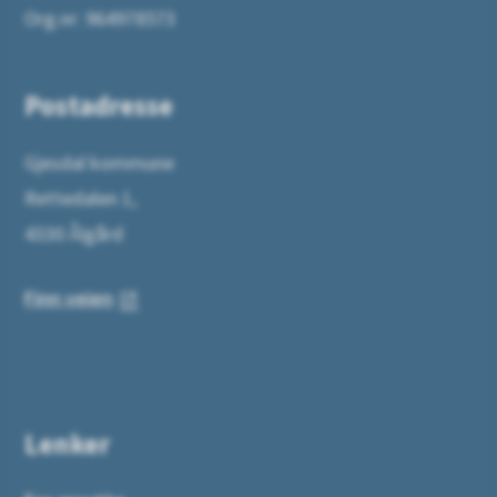
Org.nr: 964978573
Postadresse
Gjesdal kommune
Rettedalen 1,
4330 Ålgård
Finn veien
Lenker