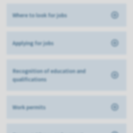
Where to look for jobs
Applying for jobs
Recognition of education and
qualifications
Work permits