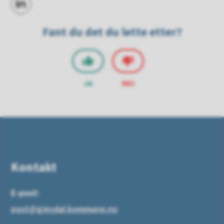
Del på LinkedIn
Fant du det du lette etter?
JA
NEI
Kontakt
E-post:
post@gjesdal.kommune.no