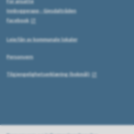
For ansatte
Innbyggerapp - Gjesdaltråden
Facebook
Leie/lån av kommunale lokaler
Personvern
Tilgjengelighetserklæring (bokmål)