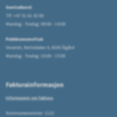
Sentralbord:
Tlf. +47 51 61 42 00
Mandag - fredag: 09:00 - 14:00
Publikumsmottak
Veveriet, Rettedalen 4, 4330 Ålgård
Mandag - fredag: 10:00 - 15:00
Fakturainformasjon
Informasjon om faktura
Kommunenummer: 1122