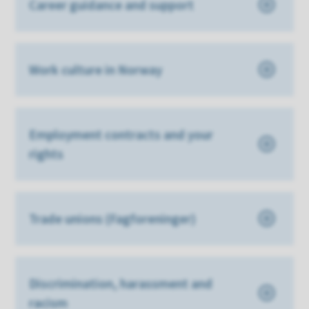
Career guidance and support
Work culture in Norway
Employment contracts and your
rights
Trade unions (Fagforeninger)
Discrimination, harassment and
racism