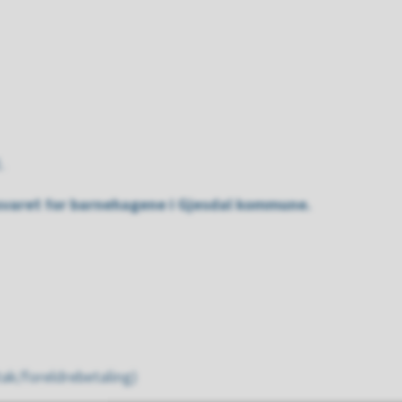
1.
varet for barnehagene i Gjesdal kommune.
tak/foreldrebetaling)