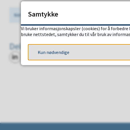
Samtykke
Sist endret
20.07.2026 14.36
Vi bruker informasjonskapsler (cookies) for å forbedre 
bruke nettstedet, samtykker du til vår bruk av informa
Deleknapper
Kun nødvendige
Del på LinkedIn