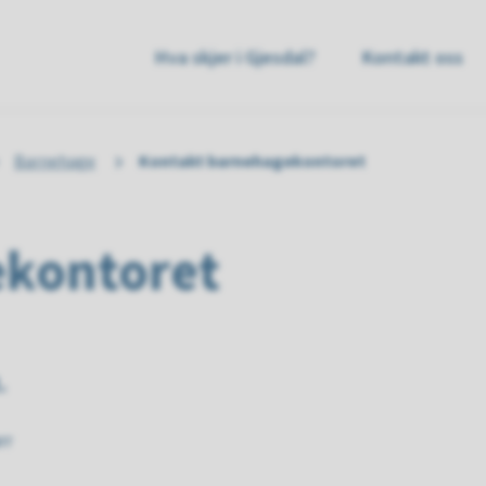
sdal
Hva skjer i Gjesdal?
Kontakt oss
mmune
Barnehage
Kontakt barnehagekontoret
ekontoret
.
rr