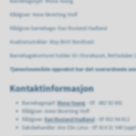
Barnehagesjef: Mona Young
Rådgiver: Anne Skretting Hoff
Rådgiver barnehage: Kari Rosland Hadland
Kvalitetsutvikler: May Britt Nordtveit
Barnehagekontoret holder til i Storahuset, Rettedalen 
Tjenesteområde oppvekst har det overordnede ans
Kontaktinformasjon
Barnehagesjef:
Mona Young
- tlf. 482 92 891
Rådgiver: Anne Skretting Hoff
Rådgiver:
Kari Rosland Hadland
- tlf 952 94 812
Saksbehandler: Ann Elin Lima - tlf 414 31 540 (opp