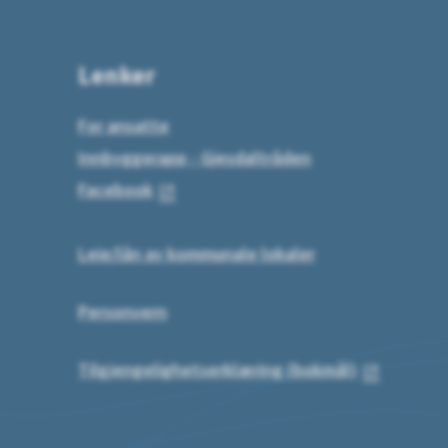
Lenker
For ansatte
Innbyggerapp - Gjesdaltråden
Facebook
Leie/lån av kommunale lokaler
Personvern
Tilgjengelighetserklæring (bokmål)