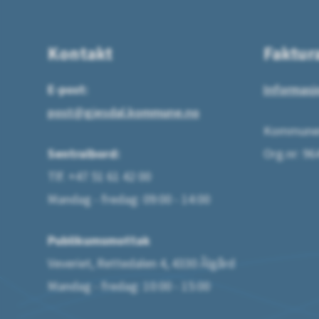
Kontakt
Faktur
E-post:
Informasj
post@gjesdal.kommune.no
Kommunen
Sentralbord:
Org.nr: 9
Tlf. +47 51 61 42 00
Mandag - fredag: 09:00 - 14:00
Publikumsmottak
Veveriet, Rettedalen 4, 4330 Ålgård
Mandag - fredag: 10:00 - 15:00