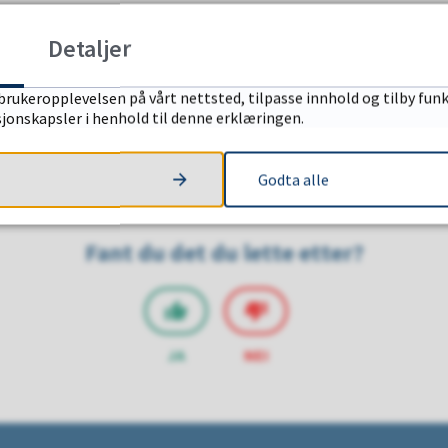
Detaljer
brukeropplevelsen på vårt nettsted, tilpasse innhold og tilby funk
sjonskapsler i henhold til denne erklæringen.
Godta alle
Fant du det du lette etter?
JA
NEI