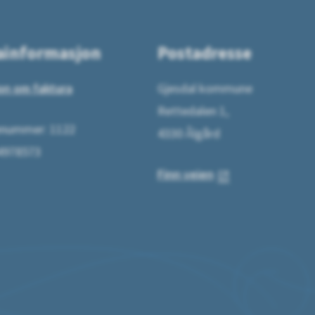
ainformasjon
Postadresse
on om faktura
Gjesdal kommune
Rettedalen 1,
ummer: 1122
4330 Ålgård
64978573
Finn veien